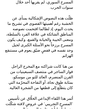
المسرح السوري، لم يقربها أحد خلال
سنوات الحرب.
ظلّت هذه النصوص الإشكالية بمنأى عن
الخشبة رغم أهميتها القصوى في تشريح ما
يحدث اليوم، إذ لطالما اقتحمت نصوصه
المناطق الشائكة في علاقة الفرد بالسلطة،
ومعنى الخيبة والخيانة والقمع، وكيف يكون
المسرح برزخاً نحو الأسئلة الكبرى لجيل
وجد نفسه في قفصٍ ضيّق يعوم في مستنقع
الهزائم.
من هنا كانت شراكته مع المخرج الراحل
فواز الساجر في منتصف السبعينيات من
القرن المنصرم، العائد للتو من موسكو،
بمثابة طوق نجاة، أو التفاحة المحرّمة التي
كان يتطلّع إلى قطفها من الشجرة العالية.
أثمر هذا اللقاء الإبداعي الخلّاق عن تأسيس
"المسرح التجريبي" في عروضٍ لافتة شكّلت