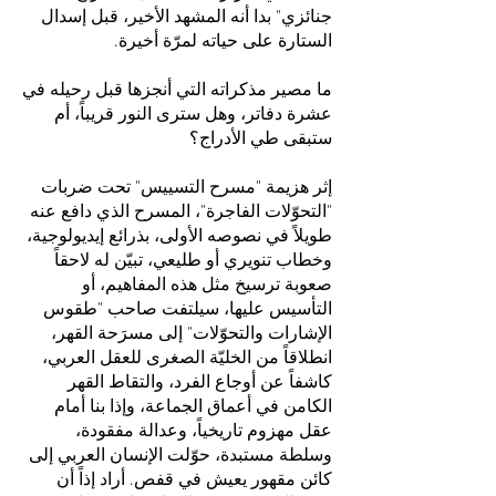
جنائزي" بدا أنه المشهد الأخير، قبل إسدال
الستارة على حياته لمرّة أخيرة.
ما مصير مذكراته التي أنجزها قبل رحيله في
عشرة دفاتر، وهل سترى النور قريباً، أم
ستبقى طي الأدراج؟
إثر هزيمة "مسرح التسييس" تحت ضربات
"التحوّلات الفاجرة"، المسرح الذي دافع عنه
طويلاً في نصوصه الأولى، بذرائع إيديولوجية،
وخطاب تنويري أو طليعي، تبيّن له لاحقاً
صعوبة ترسيخ مثل هذه المفاهيم، أو
التأسيس عليها، سيلتفت صاحب "طقوس
الإشارات والتحوّلات" إلى مسرَحة القهر،
انطلاقاً من الخليّة الصغرى للعقل العربي،
كاشفاً عن أوجاع الفرد، والتقاط القهر
الكامن في أعماق الجماعة، وإذا بنا أمام
عقل مهزوم تاريخياً، وعدالة مفقودة،
وسلطة مستبدة، حوّلت الإنسان العربي إلى
كائن مقهور يعيش في قفص. أراد إذاً أن