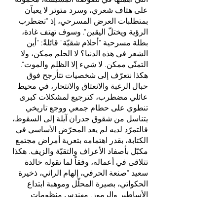
التي أهملها في نصوصه المسيّسة، محمولة
على هتاف شعري، وسرد متوتر لا يعبآن
بمتطلبات العرض المسرحي، إذ "تضطرب
الرؤية ويختلّ اليقين". وسوف تهتف غادة،
بطلة مسرحية "أحلام شقيّة" قائلةً: "أين
الشعر في هذه الدنيا؟ لا الحلم ممكن، ولا
التمنّي ممكن. لا شيء إلا الظلم والموت".
هكذا نتعرّف إلى شخصيات تتأرجح فوق
حبال الرغبة والانعتاق والانتحار، في محيط
عائلي مضطرب، كترجيع لمشكلات كبرى
تنطوي على حطام جمعي ووجع تاريخي
يتناسل من شقوق جدران آيلة إلى السقوط،
فالتمرّد لديه لم يعد المحرّض الأساسي في
الكتابة، بقدر اهتمامه بتعرية أمراض مجتمع
مكبّل بأصفاد الأعراف والتقيّة والزيف. هكذا
تتلاقى في أعماله، وفقاً لما تقوله خالدة
سعيد "صنعة الحرفي، إلهام الرائي، ذخيرة
الحكواتي، بصيرة المحلّل وموهبة ابتداع
الأساطير والرموز. مهندس منظومات
ورؤى، رسّام مسارات عبور وتحوّل، صانع
كنايات وأمثولات ونحّات رموز". ولكن ماذا لو