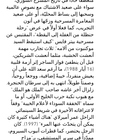
منعطفاً حاداً في تاريخ المسرح السوري،
سواء على صعيد الاشتباك مع نصوصٍ عالمية
وسحبها إلى بساط المحليّة، أو على صعيد
المغامرة المسرحية وزجّها في أتون
التجريب، كما فعلا أولاً في عرض "رحلة
حنظلة من الغفلة إلى اليقظة"، المقتبس عن
مسرحية بيتر فايس "كيف استيقظ السيد
موكنبوت من آلامه". ثلاث تجارب مهمة
أنعشت الخشبة، مثلما أنعشت الشريكين،
قبل أن ينطفئ فواز الساجر إثر أزمة قلبية
(16 أيار 1988)، ما أرغم سعد الله على أن
يعيش منفرداً، خيبةً إضافية، ووجعاً روحياً،
وصمتاً طويلاً، انتهى به إلى سرطان الحنجرة.
زلزال آخر عاشه صاحب "الملك هو الملك"
مع هبوب نكبة حرب الخليج الأولى، أو ما
سماه "الخفقة السوداء لأعلام الخيبة" وفقاً
لاعترافاته الأخيرة في شريط السينمائي
الراحل عمر أميرلاي "هناك أشياء كثيرة كان
يمكن أن يتحدّث عنها المرء" (1997). كان
الرجل يحتضر، كما قطرات أنبوب السيروم،
ممدّداً في سرير المستشفى، بـ"مزاج