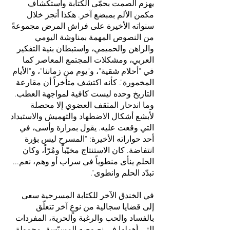
يهزم الصمت بحمّى الكتابة واستكشاف
مكمن الألم بمبضع آخر. هكذا أنجز خلال
سنواته الأخيرة على فراش المرض مجموعةً
من النصوص المهمة بمناوشة اليومي
والراهن والحميمي، واستبطان بنية التفكير
العربي، ومشكلات المجتمع المعاصر كما
في "أحلام شقية"، و"يوم من زماننا"، و"الأيام
المخمورة". كأنه اكتشف متأخراً أن مقارعة
التاريخ وحده ليست كافية لمواجهة العطب.
وما اندحار المثقف العضوي إلا محصلة
لأبشع أشكال الاضطهاد والتهميش والاستبداد
التي وقعت عليه. يقول بمرارة وأسى، في
أحد حواراته الأخيرة: "المسرح ليس بؤرة
انتفاضة. كان الاستنتاج مخيّباً ومُرّاً، وكان
الحلم ينأى منطوياً في سراب أو وهم، نعم...
تبدّد الحلم وانطوى".
في الخندق الآخر للكتابة المسرحية سعى
إلى قضايا سجالية من نوعٍ آخر تتعلّق
بالفساد والحب والرغبة والحرية، المفردات