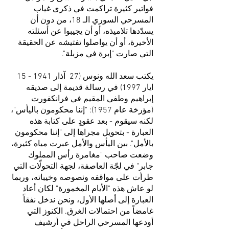
فواتير كثيرة تراكمت في ذكرى غياب
المسرحي السوري الـ 18، من دون أن
يسدّدها تلاميذه، أو أن يجيبوا عن أسئلته
الأخيرة، أو أن يواصلوا تفتيشه عن الحقيقة
التي صارت "إبرة في مزبلة".
يكتب سعد الله ونوس (27 آذار 1941 - 15
ايار 1997) في رسالة قديمة إلى صديقه
إبراهيم وطفي المقيم في فرانكفورت
(مؤرخة عام 1957): "إننا محكومون باليأس"،
لكنه سيقوم - بعد عقودٍ على كتابة هذه
العبارة - بتحويل مجراها إلى "إننا محكومون
بالأمل". بين اليأس والأمل عبرت مياه كثيرة،
وضعت صاحب "مغامرة رأس المملوك
جابر" في لجّة العاصفة، لجهة التحولّات التي
طرأت على مواقفه ونصوصه وخيباته، وربما
لو عاش هذه "الأيام المخمورة" لكان أعاد
العبارة إلى أصلها الأول، ونحن ندخل نفقاً
غامضاً من احتمالات الغرق. الكنوز التي
أودعها المسرحي الراحل في أرشيف